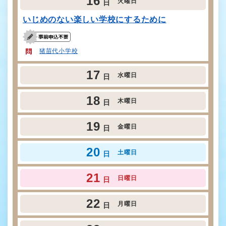
16
火曜日
日
いじめのない楽しい学校にするために
猪苗代小学校
17
水曜日
日
18
木曜日
日
19
金曜日
日
20
土曜日
日
21
日曜日
日
22
月曜日
日