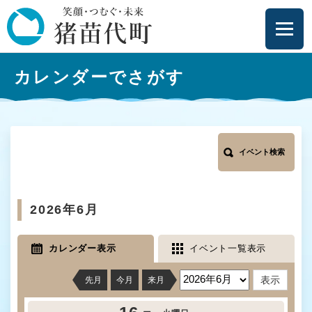
ペ
メニューを飛ばして本文へ
ー
ジ
の
本
先
カレンダーでさがす
文
頭
で
す
。
イベント検索
2026年6月
カレンダー表示
イベント一覧表示
先月
今月
来月