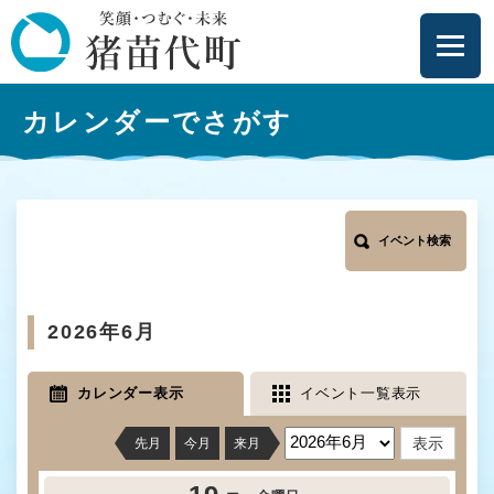
ペ
メニューを飛ばして本文へ
ー
ジ
の
本
先
カレンダーでさがす
文
頭
で
す
。
イベント検索
2026年6月
カレンダー表示
イベント一覧表示
先月
今月
来月