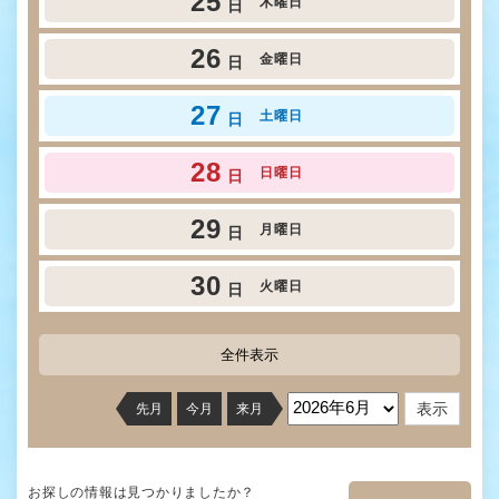
25
木曜日
日
26
金曜日
日
27
土曜日
日
28
日曜日
日
29
月曜日
日
30
火曜日
日
全件表示
先月
今月
来月
お探しの情報は見つかりましたか？