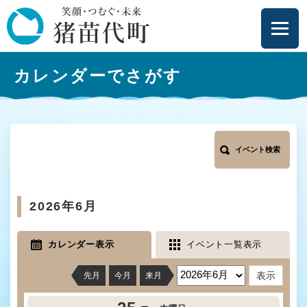
ペ
メニューを飛ばして本文へ
ー
ジ
の
本
先
カレンダーでさがす
文
頭
で
す
。
イベント検索
2026年6月
カレンダー表示
イベント一覧表示
先月
今月
来月