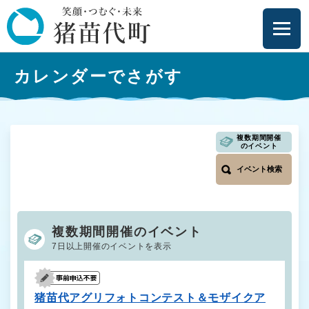
ペ
メニューを飛ばして本文へ
ー
ジ
の
本
先
カレンダーでさがす
文
頭
で
す
。
複数期間開催
のイベント
イベント検索
複数期間開催のイベント
7日以上開催のイベントを表示
猪苗代アグリフォトコンテスト＆モザイクア