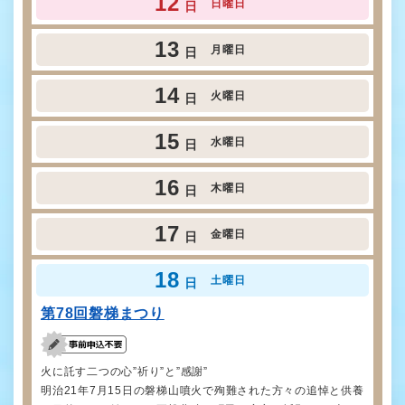
12
日曜日
日
13
月曜日
日
14
火曜日
日
15
水曜日
日
16
木曜日
日
17
金曜日
日
18
土曜日
日
第78回磐梯まつり
火に託す二つの心”祈り”と”感謝”
明治21年7月15日の磐梯山噴火で殉難された方々の追悼と供養