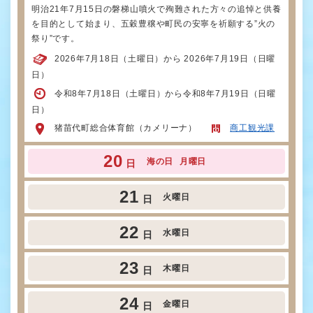
明治21年7月15日の磐梯山噴火で殉難された方々の追悼と供養
を目的として始まり、五穀豊穣や町民の安寧を祈願する”火の
祭り”です。
2026年7月18日（土曜日）から 2026年7月19日（日曜
日）
令和8年7月18日（土曜日）から令和8年7月19日（日曜
日）
猪苗代町総合体育館（カメリーナ）
商工観光課
20
海の日
月曜日
日
21
火曜日
日
22
水曜日
日
23
木曜日
日
24
金曜日
日