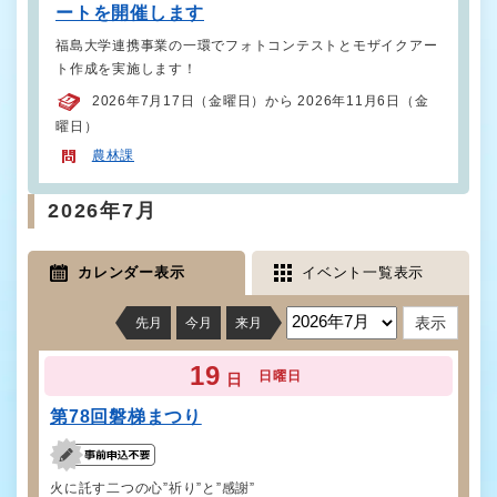
ートを開催します
福島大学連携事業の一環でフォトコンテストとモザイクアー
ト作成を実施します！
2026年7月17日（金曜日）から 2026年11月6日（金
曜日）
農林課
2026年7月
カレンダー表示
イベント一覧表示
先月
今月
来月
19
日曜日
日
第78回磐梯まつり
火に託す二つの心”祈り”と”感謝”