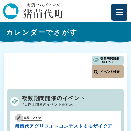
ペ
メニューを飛ばして本文へ
ー
ジ
の
本
先
カレンダーでさがす
文
頭
で
す
。
複数期間開催
のイベント
イベント検索
複数期間開催のイベント
7日以上開催のイベントを表示
猪苗代アグリフォトコンテスト＆モザイクア