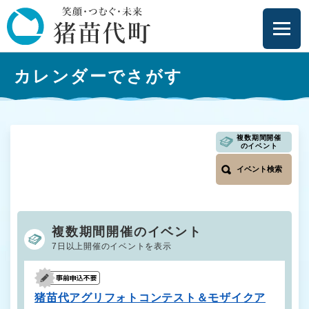
ペ
メニューを飛ばして本文へ
ー
ジ
の
本
先
カレンダーでさがす
文
頭
で
す
。
複数期間開催
のイベント
イベント検索
複数期間開催のイベント
7日以上開催のイベントを表示
猪苗代アグリフォトコンテスト＆モザイクア