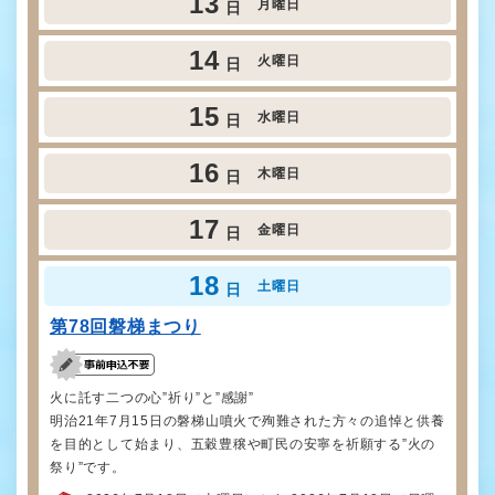
13
月曜日
日
14
火曜日
日
15
水曜日
日
16
木曜日
日
17
金曜日
日
18
土曜日
日
第78回磐梯まつり
火に託す二つの心”祈り”と”感謝”
明治21年7月15日の磐梯山噴火で殉難された方々の追悼と供養
を目的として始まり、五穀豊穣や町民の安寧を祈願する”火の
祭り”です。