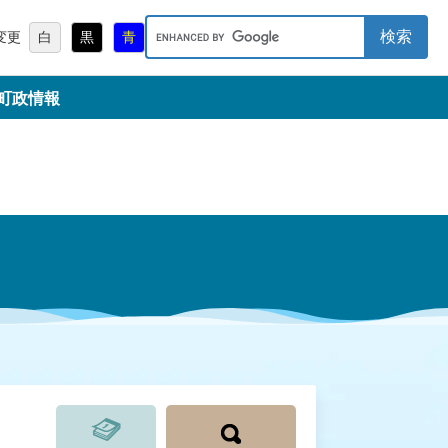
キ
変更
白
黒
青
ー
ワ
町政情報
ー
ド
検
索