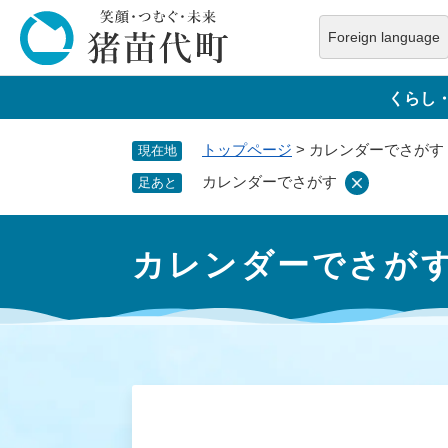
ペ
ー
Foreign language
ジ
本
の
文
くらし
先
へ
頭
トップページ
>
カレンダーでさがす
現在地
で
す
カレンダーでさがす
足あと
。
本
文
カレンダーでさが