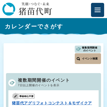
ペ
メニューを飛ばして本文へ
ー
ジ
の
本
先
カレンダーでさがす
文
頭
で
す
。
複数期間開催
のイベント
イベント検索
複数期間開催のイベント
7日以上開催のイベントを表示
猪苗代アグリフォトコンテスト＆モザイクア