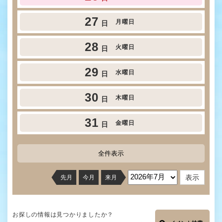
27
月曜日
日
28
火曜日
日
29
水曜日
日
30
木曜日
日
31
金曜日
日
全件表示
先月
今月
来月
お探しの情報は見つかりましたか？