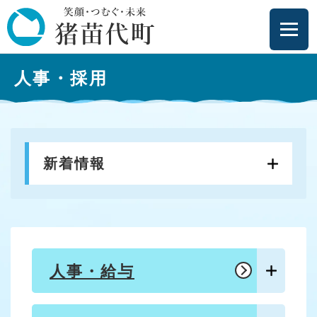
ペ
メニューを飛ばして本文へ
ー
ジ
の
本
先
人事・採用
文
頭
で
す
。
新着情報
人事・給与