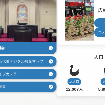
広
バッ
議会
人口
苗代町デジタル観光マップ
イブカメラ
総人口
規集
12,007人
5,