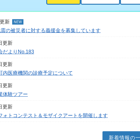
日更新
地震の被災者に対する義援金を募集しています
1日更新
だよりNo.183
7日更新
町内医療機関の診療予定について
2日更新
業体験ツアー
2日更新
フォトコンテスト＆モザイクアートを開催します
新着情報の