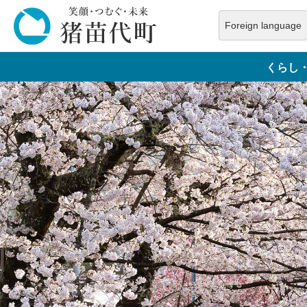
ペ
ー
Foreign language
ジ
本
の
文
くらし
先
へ
頭
で
す
。