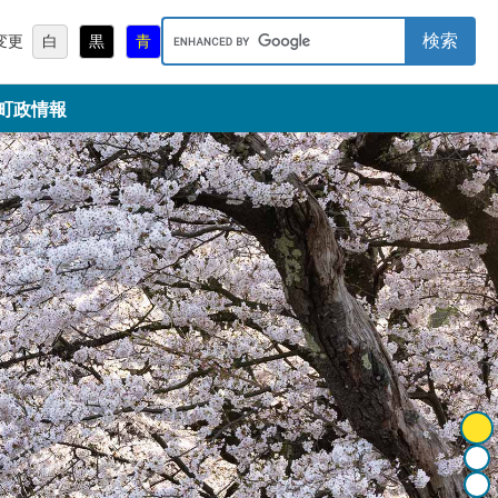
キ
変更
白
黒
青
ー
ワ
町政情報
ー
ド
検
索