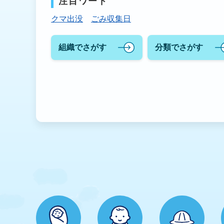
注目ワード
ー
ド
クマ出没
ごみ収集日
検
索
組織でさがす
分類でさがす