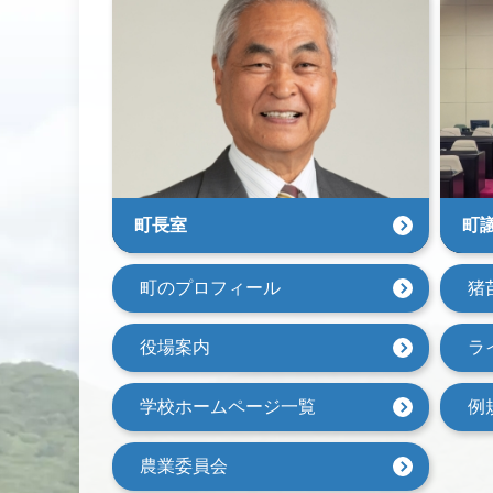
町長室
町
町のプロフィール
猪
役場案内
ラ
学校ホームページ一覧
例
農業委員会