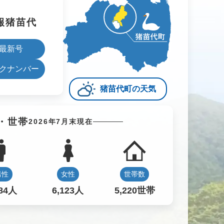
報猪苗代
最新号
クナンバー
猪苗代町の天気
・世帯
2026年7月末現在
男性
女性
世帯数
884人
6,123人
5,220世帯