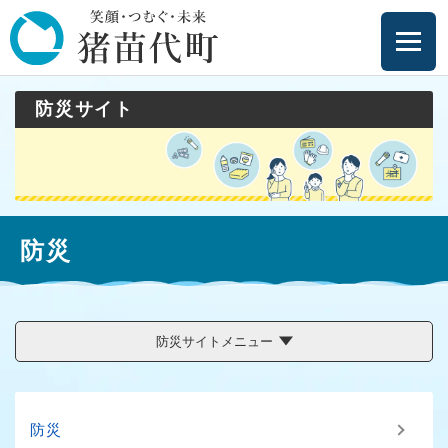
ペ
メニューを飛ばして本文へ
ー
ジ
の
先
防災サイト
頭
で
す
。
本
防災
文
防災サイトメニュー
防災