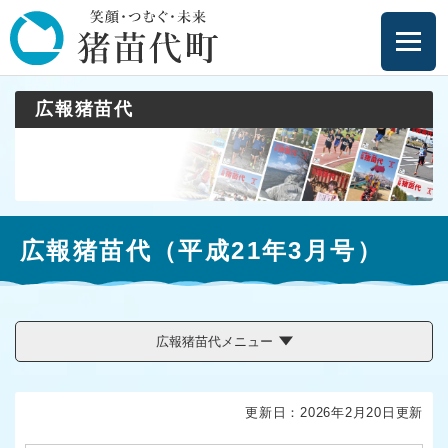
ペ
メニューを飛ばして本文へ
ー
ジ
の
先
広報猪苗代
頭
で
す
。
本
広報猪苗代（平成21年3月号）
文
広報猪苗代メニュー
更新日：2026年2月20日更新