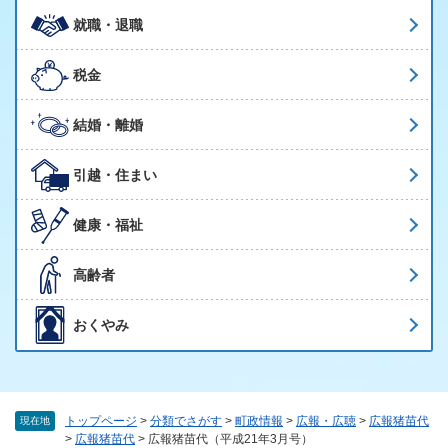
就職・退職
税金
結婚・離婚
引越・住まい
健康・福祉
高齢者
おくやみ
トップページ
>
分類でさがす
>
町政情報
>
広報・広聴
>
広報猪苗代
現在地
>
広報猪苗代
>
広報猪苗代（平成21年3月号）