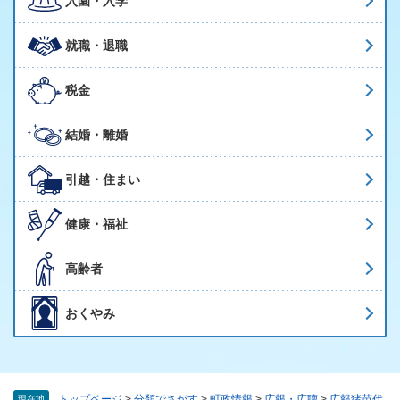
入園・入学
就職・退職
税金
結婚・離婚
引越・住まい
健康・福祉
高齢者
おくやみ
トップページ
>
分類でさがす
>
町政情報
>
広報・広聴
>
広報猪苗代
現在地