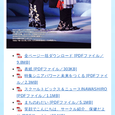
全ページ一括ダウンロード [PDFファイル／
9.8MB]
表紙 [PDFファイル／303KB]
特集シニアパワーと未来をつくる [PDFファイ
ル／2.3MB]
スクールトピックス＆ニュースINAWASHIRO
[PDFファイル／1.1MB]
まちのわだい [PDFファイル／5.1MB]
笑顔でこんにちは、サークル紹介、保健だよ