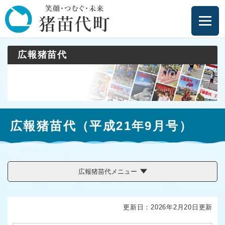
ペ
メニューを飛ばして本文へ
ー
ジ
の
先
広報猪苗代
頭
で
す
。
本
広報猪苗代（平成21年9月号）
文
広報猪苗代メニュー
更新日：2026年2月20日更新