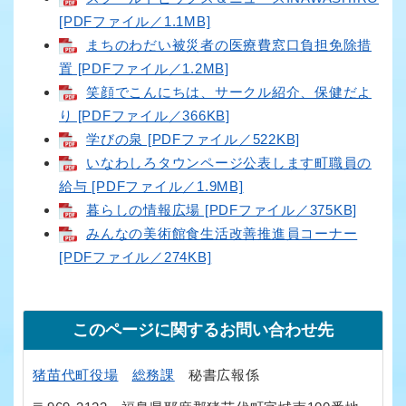
[PDFファイル／1.1MB]
まちのわだい被災者の医療費窓口負担免除措
置 [PDFファイル／1.2MB]
笑顔でこんにちは、サークル紹介、保健だよ
り [PDFファイル／366KB]
学びの泉 [PDFファイル／522KB]
いなわしろタウンページ公表します町職員の
給与 [PDFファイル／1.9MB]
暮らしの情報広場 [PDFファイル／375KB]
みんなの美術館食生活改善推進員コーナー
[PDFファイル／274KB]
このページに関するお問い合わせ先
猪苗代町役場
総務課
秘書広報係