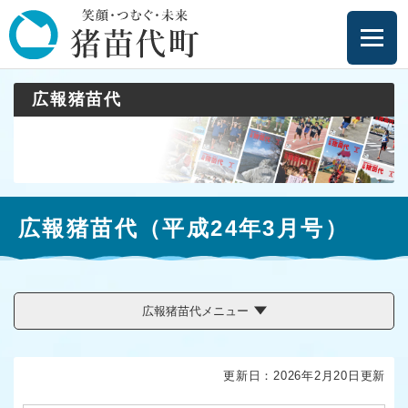
ペ
メニューを飛ばして本文へ
ー
ジ
の
先
広報猪苗代
頭
で
す
。
本
広報猪苗代（平成24年3月号）
文
広報猪苗代メニュー
更新日：2026年2月20日更新