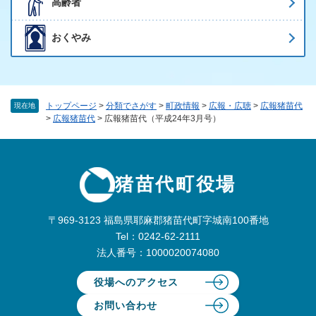
高齢者
おくやみ
トップページ
>
分類でさがす
>
町政情報
>
広報・広聴
>
広報猪苗代
現在地
>
広報猪苗代
>
広報猪苗代（平成24年3月号）
猪苗代町役場
〒969-3123 福島県耶麻郡猪苗代町字城南100番地
Tel：0242-62-2111
法人番号：1000020074080
役場へのアクセス
お問い合わせ