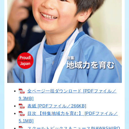
全ページ一括ダウンロード [PDFファイル／
9.3MB]
表紙 [PDFファイル／266KB]
目次 【特集地域力を育む】 [PDFファイル／
5.1MB]
スクールトピックス＆ニュースINAWASHIRO