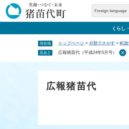
ペ
ー
Foreign language
ジ
本
の
文
くらし
先
へ
頭
トップページ
>
分類でさがす
>
町政
現在地
で
す
広報猪苗代（平成24年5月号）
足あと
。
広報猪苗代