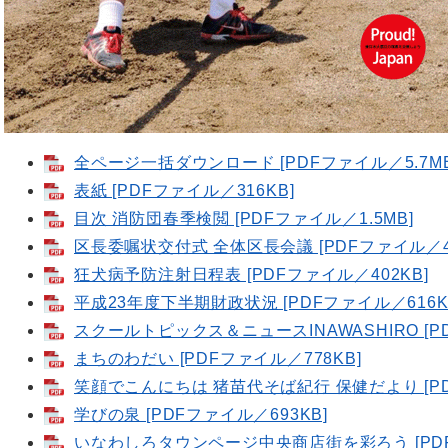
全ページ一括ダウンロード [PDFファイル／5.7MB
表紙 [PDFファイル／316KB]
目次 消防団春季検閲 [PDFファイル／1.5MB]
区長委嘱状交付式 全体区長会議 [PDFファイル／46
狂犬病予防注射日程表 [PDFファイル／402KB]
平成23年度下半期財政状況 [PDFファイル／616K
スクールトピックス＆ニュースINAWASHIRO [PD
まちのわだい [PDFファイル／778KB]
笑顔でこんにちは 猪苗代そば紀行 保健だより [PD
学びの泉 [PDFファイル／693KB]
いなわしろタウンページ中央商店街を彩ろう [PDF