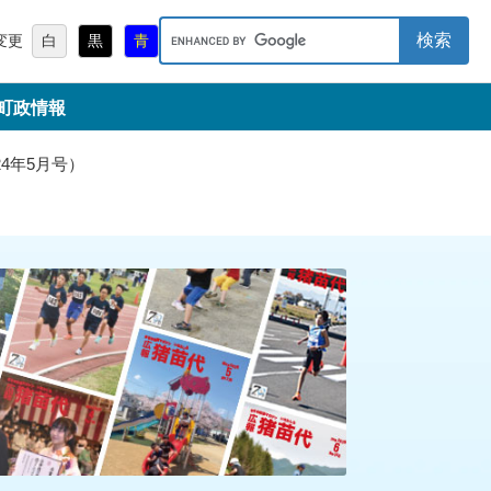
キ
変更
白
黒
青
ー
ワ
町政情報
ー
ド
検
4年5月号）
索