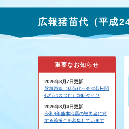
本
文
広報猪苗代（平成2
重要なお知らせ
2026年8月7日更新
磐越西線（猪苗代～会津若松間
代行バス含む）臨時ダイヤ
2026年8月4日更新
令和8年熊本地震の被災者に対
する義援金を募集しています