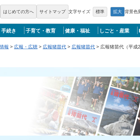
メニューを飛ばして本文へ
はじめての方へ
サイトマップ
文字サイズ
標準
拡大
背景色
・手続き
子育て・教育
健康・福祉
しごと・産業
情報
>
広報・広聴
>
広報猪苗代
>
広報猪苗代
>
広報猪苗代（平成2