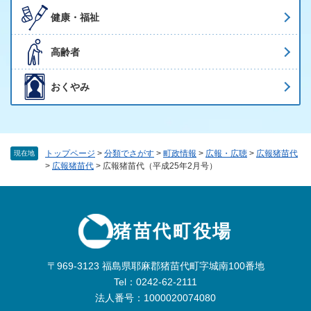
健康・福祉
高齢者
おくやみ
トップページ
>
分類でさがす
>
町政情報
>
広報・広聴
>
広報猪苗代
現在地
>
広報猪苗代
>
広報猪苗代（平成25年2月号）
猪苗代町役場
〒969-3123 福島県耶麻郡猪苗代町字城南100番地
Tel：0242-62-2111
法人番号：1000020074080