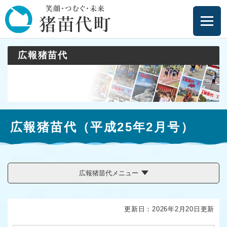
ペ
メニューを飛ばして本文へ
ー
ジ
の
先
広報猪苗代
頭
で
す
。
本
広報猪苗代（平成25年2月号）
文
広報猪苗代メニュー
更新日：2026年2月20日更新