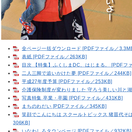
全ページ一括ダウンロード [PDFファイル／3.3MB
表紙 [PDFファイル／263KB]
目次 【特集】ふくしまDC、はじまる。 [PDFファ
二人三脚で追いかけた夢 [PDFファイル／244KB]
平成27年度予算 [PDFファイル／253KB]
介護保険制度が変わりました 守ろう美しい川と湖 [
写真特集 卒業・卒園 [PDFファイル／431KB]
まちのわだい [PDFファイル／345KB]
笑顔でこんにちは スクールトピックス 猪苗代そば
306KB]
いなわしろタウンページ [PDFファイル／932KB]