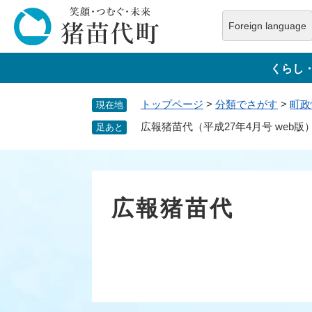
ペ
ー
Foreign language
ジ
本
の
文
くらし
先
へ
頭
トップページ
>
分類でさがす
>
町政
現在地
で
す
広報猪苗代（平成27年4月号 web版
足あと
。
広報猪苗代