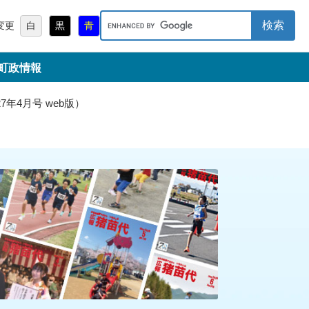
キ
変更
白
黒
青
ー
ワ
町政情報
ー
ド
検
年4月号 web版）
索