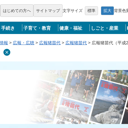
メニューを飛ばして本文へ
はじめての方へ
サイトマップ
文字サイズ
標準
拡大
背景色
・手続き
子育て・教育
健康・福祉
しごと・産業
情報
>
広報・広聴
>
広報猪苗代
>
広報猪苗代
>
広報猪苗代（平成27
）