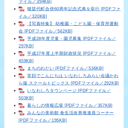
ァイル／394KB]
猪苗代町合併60周年記念式典を挙行 [PDFファ
イル／320KB]
【写真特集】 幼稚園・こども園・保育所運動
会 [PDFファイル／562KB]
平成28年度児童・園児募集 [PDFファイル／
297KB]
平成27年度上半期財政状況 [PDFファイル／
459KB]
まちのわだい [PDFファイル／536KB]
笑顔でこんにちは いなわしろみらい会議かわ
ら版 スクールトピックス [PDFファイル／292KB]
いなわしろタウンページ [PDFファイル／
503KB]
暮らしの情報広場 [PDFファイル／357KB]
みんなの美術館 食生活改善推進員コーナー
[PDFファイル／195KB]