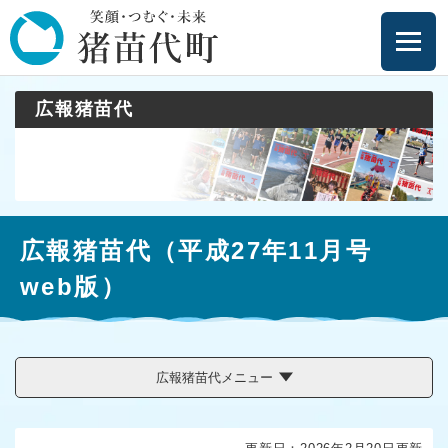
ペ
メニューを飛ばして本文へ
ー
ジ
の
先
広報猪苗代
頭
で
す
。
本
広報猪苗代（平成27年11月号
文
web版）
広報猪苗代メニュー