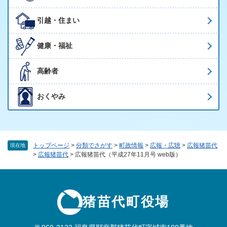
引越・住まい
健康・福祉
高齢者
おくやみ
トップページ
>
分類でさがす
>
町政情報
>
広報・広聴
>
広報猪苗代
現在地
>
広報猪苗代
>
広報猪苗代（平成27年11月号 web版）
猪苗代町役場