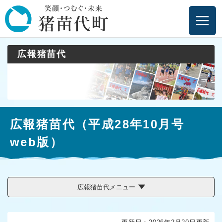
ペ
メニューを飛ばして本文へ
ー
ジ
の
先
広報猪苗代
頭
で
す
。
本
広報猪苗代（平成28年10月号
文
web版）
広報猪苗代メニュー