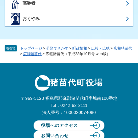
高齢者
おくやみ
トップページ
>
分類でさがす
>
町政情報
>
広報・広聴
>
広報猪苗代
現在地
>
広報猪苗代
>
広報猪苗代（平成28年10月号 web版）
猪苗代町役場
〒969-3123 福島県耶麻郡猪苗代町字城南100番地
Tel：0242-62-2111
法人番号：1000020074080
役場へのアクセス
お問い合わせ