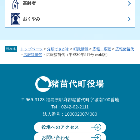
高齢者
おくやみ
トップページ
>
分類でさがす
>
町政情報
>
広報・広聴
>
広報猪苗代
現在地
>
広報猪苗代
>
広報猪苗代（平成30年5月号 web版）
猪苗代町役場
〒969-3123 福島県耶麻郡猪苗代町字城南100番地
Tel：0242-62-2111
法人番号：1000020074080
役場へのアクセス
お問い合わせ