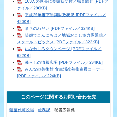
109人の区長に委嘱状交付／職員紹介 [PDFフ
ァイル／298KB]
平成29年度下半期財政状況 [PDFファイル／
420KB]
まちのわだい [PDFファイル／324KB]
笑顔でこんにちは／地域おこし協力隊通信／
スクールトピックス [PDFファイル／323KB]
いなわしろタウンページ [PDFファイル／
622KB]
暮らしの情報広場 [PDFファイル／294KB]
みんなの美術館 食生活改善推進員コーナー
[PDFファイル／224KB]
このページに関するお問い合わせ先
猪苗代町役場
総務課
秘書広報係