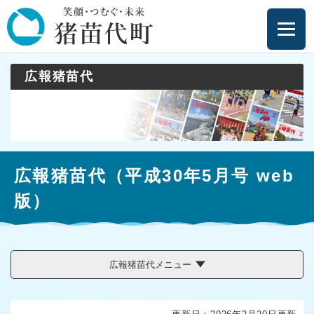
ペ
メニューを飛ばして本文へ
ー
ジ
の
先
広報猪苗代
頭
で
す
。
本
広報猪苗代（平成30年5月号 web
文
版）
広報猪苗代メニュー