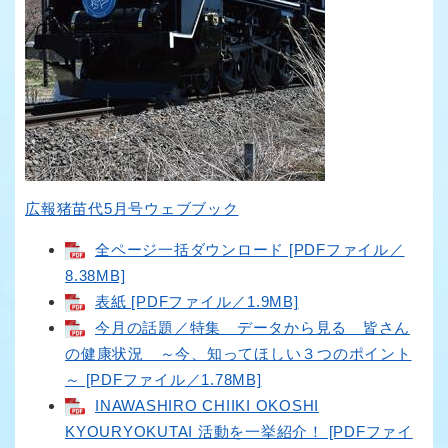
広報猪苗代5月号ウェブブック
全ページ一括ダウンロード [PDFファイル／
8.38MB]
表紙 [PDFファイル／1.9MB]
今月の話題／特集 データから見る 皆さん
の健康状況 ～今、知ってほしい３つのポイント
～ [PDFファイル／1.78MB]
INAWASHIRO CHIIKI OKOSHI
KYOURYOKUTAI 活動を一挙紹介！ [PDFファイ