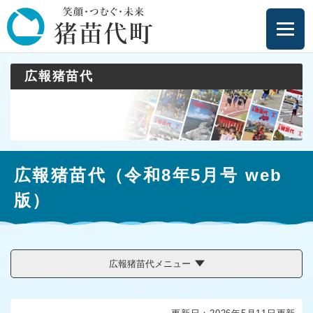
ペ
メニューを飛ばして本文へ
ー
ジ
の
先
広報猪苗代
頭
で
す
。
本
広報猪苗代（令和8年5月号 web
文
版）
広報猪苗代メニュー