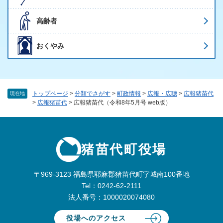
高齢者
おくやみ
トップページ
>
分類でさがす
>
町政情報
>
広報・広聴
>
広報猪苗代
現在地
>
広報猪苗代
>
広報猪苗代（令和8年5月号 web版）
猪苗代町役場
〒969-3123 福島県耶麻郡猪苗代町字城南100番地
Tel：0242-62-2111
法人番号：1000020074080
役場へのアクセス