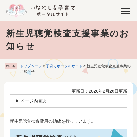
>
ペ
メニューを飛ばして本文へ
ー
ジ
の
先
新生児聴覚検査支援事業のお
頭
で
知らせ
す
。
トップページ
>
子育てポータルサイト
>
新生児聴覚検査支援事業の
現在地
お知らせ
本
更新日：2026年2月20日更新
文
ページ内目次
新生児聴覚検査費用の助成を行っています。