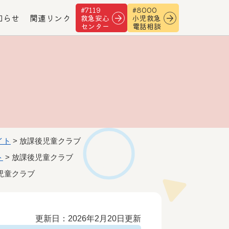
#7119
#8000
知らせ
関連リンク
救急安心
小児救急
センター
電話相談
イト
>
放課後児童クラブ
ト
>
放課後児童クラブ
児童クラブ
更新日：2026年2月20日更新