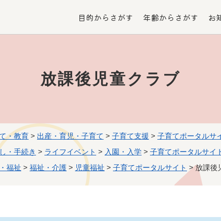
メニューを飛ばして本文へ
目的からさがす
年齢からさがす
お
放課後児童クラブ
て・教育
>
出産・育児・子育て
>
子育て支援
>
子育てポータルサ
し・手続き
>
ライフイベント
>
入園・入学
>
子育てポータルサイ
・福祉
>
福祉・介護
>
児童福祉
>
子育てポータルサイト
>
放課後