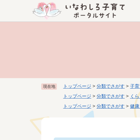
>
ペ
ー
ジ
の
先
頭
で
す
。
トップページ
>
分類でさがす
>
子育
現在地
トップページ
>
分類でさがす
>
くら
トップページ
>
分類でさがす
>
健康
本