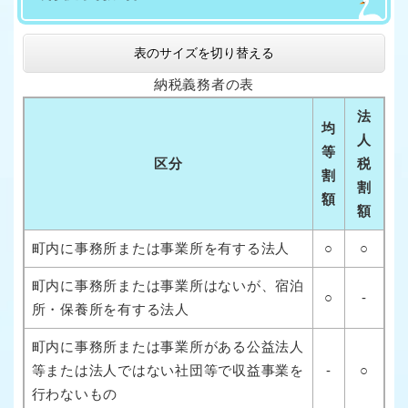
表のサイズを切り替える
納税義務者の表
法
均
人
等
区分
税
割
割
額
額
町内に事務所または事業所を有する法人
○
○
町内に事務所または事業所はないが、宿泊
○
-
所・保養所を有する法人
町内に事務所または事業所がある公益法人
等または法人ではない社団等で収益事業を
-
○
行わないもの