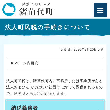
ペ
メニューを飛ばして本文へ
ー
ジ
の
本
先
法人町民税の手続きについて
文
頭
で
す
。
更新日：2026年2月20日更新
ページ内目次
法人町民税は、猪苗代町内に事務所または事業所がある
法人および法人ではない社団等に対して課税されるもの
で、均等割と法人税割があります。
納税義務者