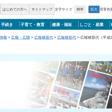
メニューを飛ばして本文へ
はじめての方へ
サイトマップ
文字サイズ
標準
拡大
背景色
・手続き
子育て・教育
健康・福祉
しごと・産業
情報
>
広報・広聴
>
広報猪苗代
>
広報猪苗代
>
広報猪苗代（平成2