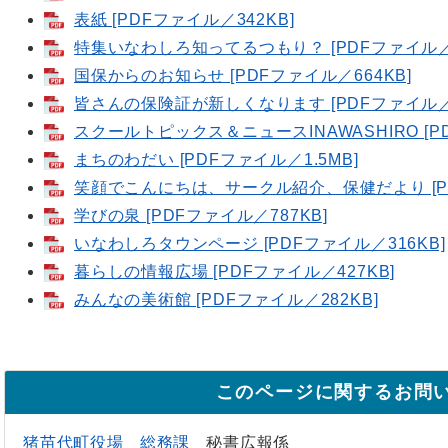
表紙 [PDFファイル／342KB]
特集いなわしろ知ってるつもり？ [PDFファイル／4
国保からのお知らせ [PDFファイル／664KB]
皆さんの保険証が新しくなります [PDFファイル／3
スクールトピックス＆ニュースINAWASHIRO [PD
まちのわだい [PDFファイル／1.5MB]
笑顔でこんにちは、サークル紹介、保健だより [PD
学びの泉 [PDFファイル／787KB]
いなわしろタウンページ [PDFファイル／316KB]
暮らしの情報広場 [PDFファイル／427KB]
みんなの美術館 [PDFファイル／282KB]
このページに関するお問
猪苗代町役場
総務課
秘書広報係