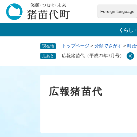
ペ
ー
Foreign language
ジ
本
の
文
くらし
先
へ
頭
トップページ
>
分類でさがす
>
町政
現在地
で
す
広報猪苗代（平成21年7月号）
足あと
。
広報猪苗代