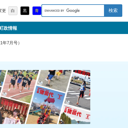
キ
変更
白
黒
青
ー
ワ
町政情報
ー
ド
検
1年7月号）
索