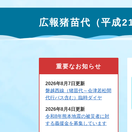
本
文
広報猪苗代（平成2
重要なお知らせ
2026年8月7日更新
磐越西線（猪苗代～会津若松間
代行バス含む）臨時ダイヤ
2026年8月4日更新
令和8年熊本地震の被災者に対
する義援金を募集しています