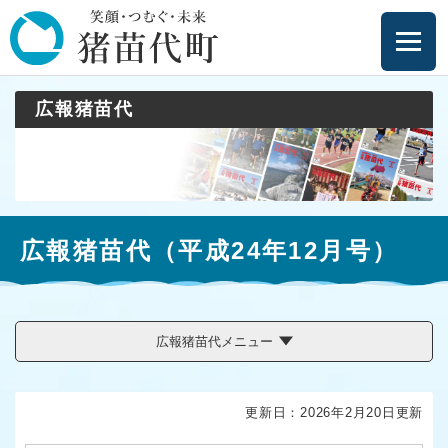
ペ
メニューを飛ばして本文へ
ー
ジ
の
先
広報猪苗代
頭
で
す
。
本
広報猪苗代（平成24年12月号）
文
広報猪苗代メニュー
更新日：2026年2月20日更新