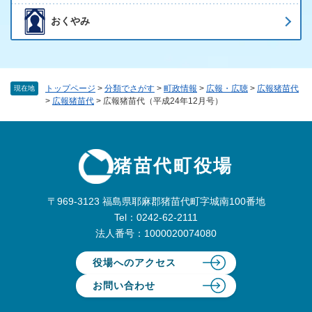
おくやみ
トップページ
>
分類でさがす
>
町政情報
>
広報・広聴
>
広報猪苗代
現在地
>
広報猪苗代
>
広報猪苗代（平成24年12月号）
猪苗代町役場
〒969-3123 福島県耶麻郡猪苗代町字城南100番地
Tel：0242-62-2111
法人番号：1000020074080
役場へのアクセス
お問い合わせ