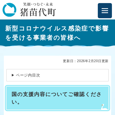
ペ
メニューを飛ばして本文へ
ー
ジ
の
本
先
新型コロナウイルス感染症で影響
文
頭
で
を受ける事業者の皆様へ
す
。
更新日：2026年2月20日更新
ページ内目次
国の支援内容についてご確認くださ
い。