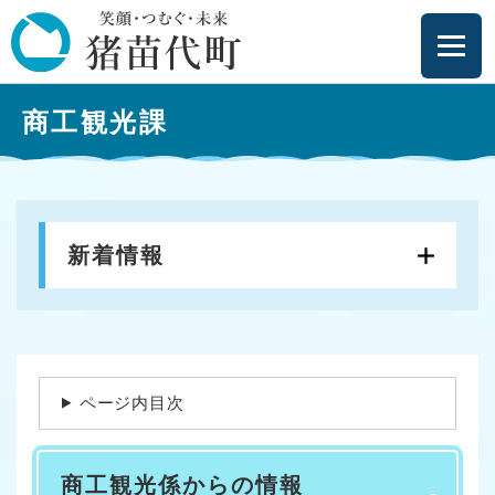
ペ
メニューを飛ばして本文へ
ー
ジ
の
本
先
商工観光課
文
頭
で
す
。
新着情報
ページ内目次
商工観光係からの情報