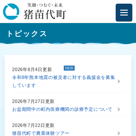
ペ
メニューを飛ばして本文へ
ー
ジ
の
本
先
トピックス
文
頭
で
す
。
2026年8月4日更新
令和8年熊本地震の被災者に対する義援金を募集
しています
2026年7月27日更新
お盆期間中の町内医療機関の診療予定について
2026年7月22日更新
猪苗代町で農業体験ツアー